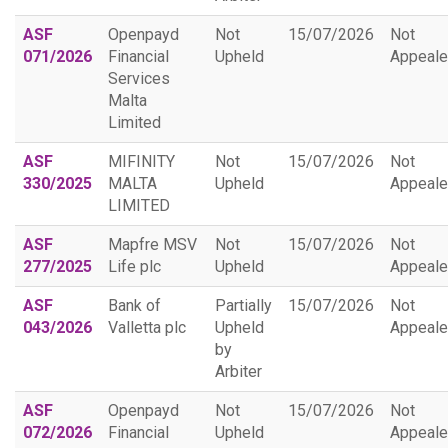
ASF
Openpayd
Not
15/07/2026
Not
071/2026
Financial
Upheld
Appeal
Services
Malta
Limited
ASF
MIFINITY
Not
15/07/2026
Not
330/2025
MALTA
Upheld
Appeal
LIMITED
ASF
Mapfre MSV
Not
15/07/2026
Not
277/2025
Life plc
Upheld
Appeal
ASF
Bank of
Partially
15/07/2026
Not
043/2026
Valletta plc
Upheld
Appeal
by
Arbiter
ASF
Openpayd
Not
15/07/2026
Not
072/2026
Financial
Upheld
Appeal