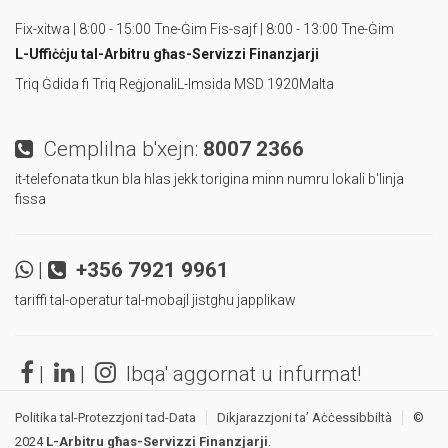
Fix-xitwa | 8:00 - 15:00 Tne-Ġim
Fis-sajf | 8:00 - 13:00 Tne-Ġim
L-Uffiċċju tal-Arbitru
għas-Servizzi Finanzjarji
Triq Ġdida fi Triq Reġjonali
L-Imsida MSD 1920
Malta
Cemplilna b'xejn:
8007 2366
it-telefonata tkun bla hlas jekk torigina minn numru lokali b'linja
fissa
|
+356 7921 9961
tariffi tal-operatur tal-mobajl jistghu japplikaw
|
|
Ibqa' aggornat u infurmat!
Politika tal-Protezzjoni tad-Data
Dikjarazzjoni ta’ Aċċessibbiltà
©
2024
L-Arbitru għas-Servizzi Finanzjarji
.