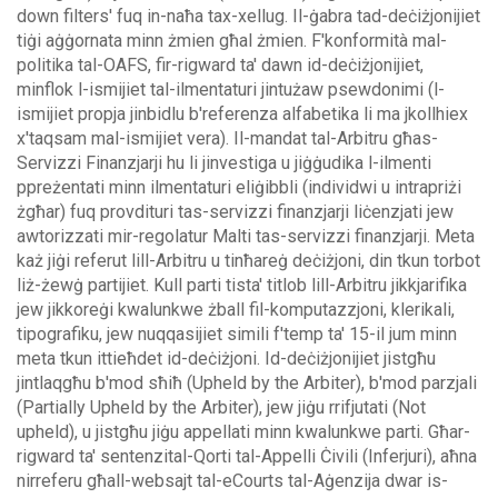
down filters' fuq in-naħa tax-xellug.
Il-ġabra tad-deċiżjonijiet
tiġi aġġornata minn żmien għal żmien. F'konformità mal-
politika tal-OAFS, fir-rigward ta' dawn id-deċiżjonijiet,
minflok l-ismijiet tal-ilmentaturi jintużaw psewdonimi (l-
ismijiet propja jinbidlu b'referenza alfabetika li ma jkollhiex
x'taqsam mal-ismijiet vera).
Il-mandat tal-Arbitru għas-
Servizzi Finanzjarji hu li jinvestiga u jiġġudika l-ilmenti
ppreżentati minn ilmentaturi eliġibbli (individwi u intrapriżi
żgħar) fuq provdituri tas-servizzi finanzjarji liċenzjati jew
awtorizzati mir-regolatur Malti tas-servizzi finanzjarji. Meta
każ jiġi referut lill-Arbitru u tinħareġ deċiżjoni, din tkun torbot
liż-żewġ partijiet.
Kull parti tista' titlob lill-Arbitru jikkjarifika
jew jikkoreġi kwalunkwe żball fil-komputazzjoni, klerikali,
tipografiku, jew nuqqasijiet simili f'temp ta' 15-il jum minn
meta tkun ittieħdet id-deċiżjoni. Id-deċiżjonijiet jistgħu
jintlaqgħu b'mod sħiħ (Upheld by the Arbiter), b'mod parzjali
(Partially Upheld by the Arbiter), jew jiġu rrifjutati (Not
upheld), u jistgħu jiġu appellati minn kwalunkwe parti.
Għar-
rigward ta' sentenzital-Qorti tal-Appelli Ċivili (Inferjuri), aħna
nirreferu għall-websajt tal-eCourts tal-Aġenzija dwar is-