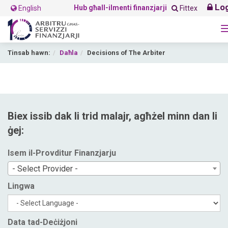
Log
Hub għall-ilmenti finanzjarji
English
Fittex
Tinsab hawn:
Daħla
Decisions of The Arbiter
Biex issib dak li trid malajr, agħżel minn dan li
ġej:
Isem il-Provditur Finanzjarju
- Select Provider -
Lingwa
Data tad-Deċiżjoni