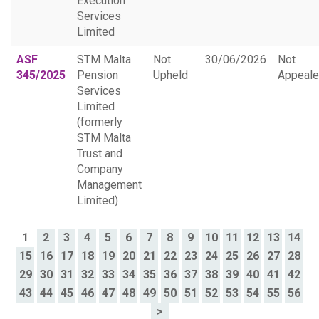
Execution
Services
Limited
ASF
STM Malta
Not
30/06/2026
Not
345/2025
Pension
Upheld
Appeal
Services
Limited
(formerly
STM Malta
Trust and
Company
Management
Limited)
1
2
3
4
5
6
7
8
9
10
11
12
13
14
15
16
17
18
19
20
21
22
23
24
25
26
27
28
29
30
31
32
33
34
35
36
37
38
39
40
41
42
43
44
45
46
47
48
49
50
51
52
53
54
55
56
>