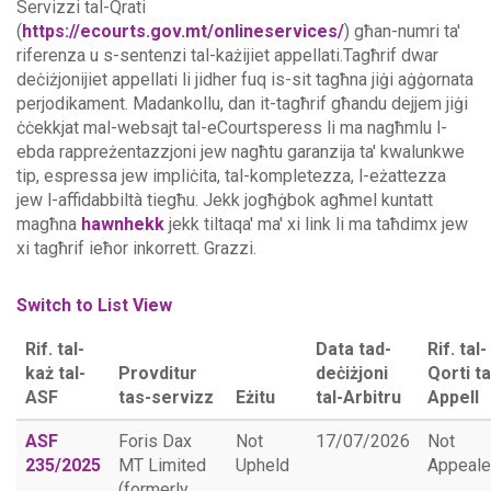
Servizzi tal-Qrati
(
https://ecourts.gov.mt/onlineservices/
) għan-numri ta'
riferenza u s-sentenzi tal-każijiet appellati.Tagħrif dwar
deċiżjonijiet appellati li jidher fuq is-sit tagħna jiġi aġġornata
perjodikament. Madankollu, dan it-tagħrif għandu dejjem jiġi
ċċekkjat mal-websajt tal-eCourtsperess li ma nagħmlu l-
ebda rappreżentazzjoni jew nagħtu garanzija ta' kwalunkwe
tip, espressa jew impliċita, tal-kompletezza, l-eżattezza
jew l-affidabbiltà tiegħu.
Jekk jogħġbok agħmel kuntatt
magħna
hawnhekk
jekk tiltaqa' ma' xi link li ma taħdimx jew
xi tagħrif ieħor inkorrett. Grazzi.
Switch to List View
Rif. tal-
Data tad-
Rif. tal-
każ tal-
Provditur
deċiżjoni
Qorti ta
ASF
tas-servizz
Eżitu
tal-Arbitru
Appell
ASF
Foris Dax
Not
17/07/2026
Not
235/2025
MT Limited
Upheld
Appeal
(formerly