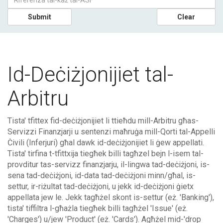
Submit
Clear
Id-Deċiżjonijiet tal-
Arbitru
Tista' tfittex fid-deċiżjonijiet li ttieħdu mill-Arbitru għas-
Servizzi Finanzjarji u sentenzi maħruġa mill-Qorti tal-Appelli
Ċivili (Inferjuri) għal dawk id-deċiżjonijiet li ġew appellati.
Tista' tirfina t-tfittxija tiegħek billi tagħzel bejn l-isem tal-
provditur tas-servizz finanzjarju, il-lingwa tad-deċiżjoni, is-
sena tad-deċiżjoni, id-data tad-deċiżjoni minn/għal, is-
settur, ir-riżultat tad-deċiżjoni, u jekk id-deċiżjoni ġietx
appellata jew le. Jekk tagħżel skont is-settur (eż. 'Banking'),
tista' tiffiltra l-għażla tiegħek billi tagħżel 'Issue' (eż.
'Charges') u/jew 'Product' (eż. 'Cards'). Agħżel mid-'drop