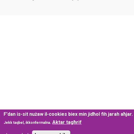
F'dan is-sit nużaw il-cookies biex min jidħol fih jarah aħjar.
Aktar tagħrif
Jekk taqbel, ikkonfermalna.