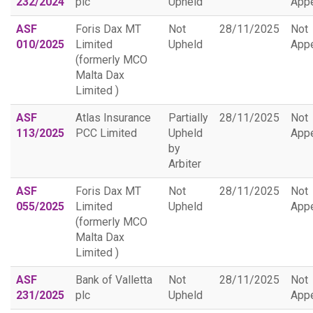
232/2024
plc
Upheld
App
ASF
Foris Dax MT
Not
28/11/2025
Not
010/2025
Limited
Upheld
App
(formerly MCO
Malta Dax
Limited )
ASF
Atlas Insurance
Partially
28/11/2025
Not
113/2025
PCC Limited
Upheld
App
by
Arbiter
ASF
Foris Dax MT
Not
28/11/2025
Not
055/2025
Limited
Upheld
App
(formerly MCO
Malta Dax
Limited )
ASF
Bank of Valletta
Not
28/11/2025
Not
231/2025
plc
Upheld
App