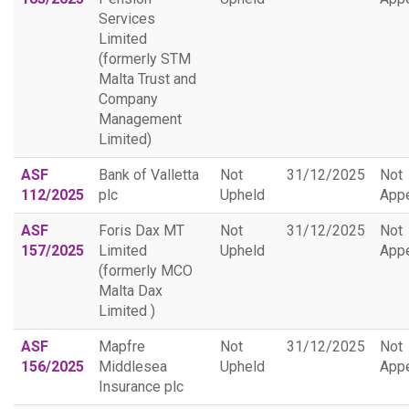
Services
Limited
(formerly STM
Malta Trust and
Company
Management
Limited)
ASF
Bank of Valletta
Not
31/12/2025
Not
112/2025
plc
Upheld
App
ASF
Foris Dax MT
Not
31/12/2025
Not
157/2025
Limited
Upheld
App
(formerly MCO
Malta Dax
Limited )
ASF
Mapfre
Not
31/12/2025
Not
156/2025
Middlesea
Upheld
App
Insurance plc