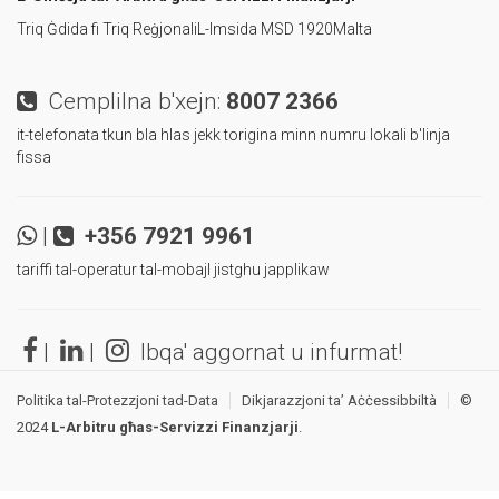
Triq Ġdida fi Triq Reġjonali
L-Imsida MSD 1920
Malta
Cemplilna b'xejn:
8007 2366
it-telefonata tkun bla hlas jekk torigina minn numru lokali b'linja
fissa
|
+356 7921 9961
tariffi tal-operatur tal-mobajl jistghu japplikaw
|
|
Ibqa' aggornat u infurmat!
Politika tal-Protezzjoni tad-Data
Dikjarazzjoni ta’ Aċċessibbiltà
©
2024
L-Arbitru għas-Servizzi Finanzjarji
.