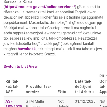
Servizzi tal-Qrati
(
https://ecourts.gov.mt/onlineservices/
) għan-numri ta'
riferenza u s-sentenzi tal-każijiet appellati.Tagħrif dwar
deċiżjonijiet appellati li jidher fuq is-sit tagħna jiġi aġġornata
perjodikament. Madankollu, dan it-tagħrif għandu dejjem jiġi
ċċekkjat mal-websajt tal-eCourtsperess li ma nagħmlu l-
ebda rappreżentazzjoni jew nagħtu garanzija ta' kwalunkwe
tip, espressa jew impliċita, tal-kompletezza, l-eżattezza
jew l-affidabbiltà tiegħu.
Jekk jogħġbok agħmel kuntatt
magħna
hawnhekk
jekk tiltaqa' ma' xi link li ma taħdimx jew
xi tagħrif ieħor inkorrett. Grazzi.
Switch to List View
Rif. 
Rif. tal-
Data tad-
Qort
każ tal-
Provditur tas-
deċiżjoni
tal-
ASF
servizz
Eżitu
tal-Arbitru
Appe
ASF
STM Malta
Not
31/12/2025
Not
183/2025
Pension
Upheld
App