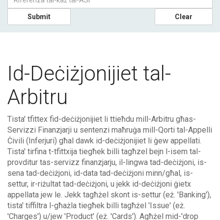
Submit
Clear
Id-Deċiżjonijiet tal-
Arbitru
Tista' tfittex fid-deċiżjonijiet li ttieħdu mill-Arbitru għas-
Servizzi Finanzjarji u sentenzi maħruġa mill-Qorti tal-Appelli
Ċivili (Inferjuri) għal dawk id-deċiżjonijiet li ġew appellati.
Tista' tirfina t-tfittxija tiegħek billi tagħzel bejn l-isem tal-
provditur tas-servizz finanzjarju, il-lingwa tad-deċiżjoni, is-
sena tad-deċiżjoni, id-data tad-deċiżjoni minn/għal, is-
settur, ir-riżultat tad-deċiżjoni, u jekk id-deċiżjoni ġietx
appellata jew le. Jekk tagħżel skont is-settur (eż. 'Banking'),
tista' tiffiltra l-għażla tiegħek billi tagħżel 'Issue' (eż.
'Charges') u/jew 'Product' (eż. 'Cards'). Agħżel mid-'drop