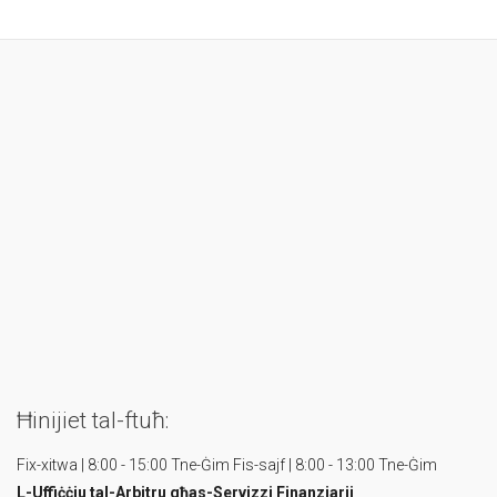
Ħinijiet tal-ftuħ:
Fix-xitwa | 8:00 - 15:00 Tne-Ġim
Fis-sajf | 8:00 - 13:00 Tne-Ġim
L-Uffiċċju tal-Arbitru
għas-Servizzi Finanzjarji