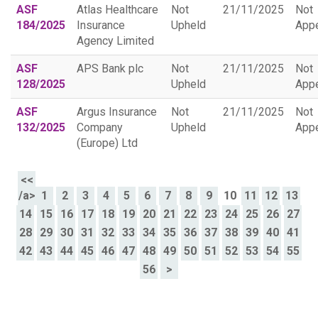
ASF
Atlas Healthcare
Not
21/11/2025
Not
184/2025
Insurance
Upheld
App
Agency Limited
ASF
APS Bank plc
Not
21/11/2025
Not
128/2025
Upheld
App
ASF
Argus Insurance
Not
21/11/2025
Not
132/2025
Company
Upheld
App
(Europe) Ltd
<<
/a>
1
2
3
4
5
6
7
8
9
10
11
12
13
14
15
16
17
18
19
20
21
22
23
24
25
26
27
28
29
30
31
32
33
34
35
36
37
38
39
40
41
42
43
44
45
46
47
48
49
50
51
52
53
54
55
56
>