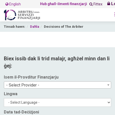
L
Hub għall-ilmenti finanzjarji
English
Fittex
Tinsab hawn:
Daħla
Decisions of The Arbiter
Biex issib dak li trid malajr, agħżel minn dan li
ġej:
Isem il-Provditur Finanzjarju
- Select Provider -
Lingwa
Data tad-Deċiżjoni