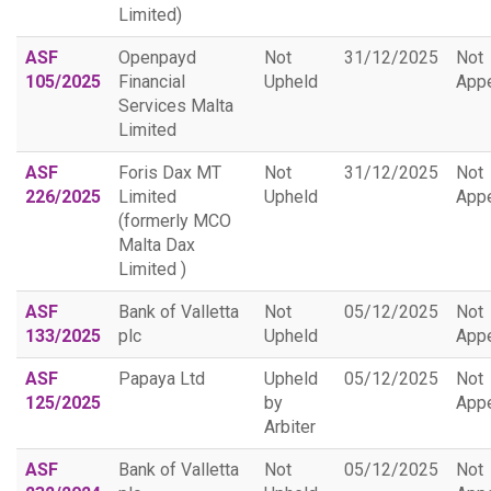
Limited)
ASF
Openpayd
Not
31/12/2025
Not
105/2025
Financial
Upheld
App
Services Malta
Limited
ASF
Foris Dax MT
Not
31/12/2025
Not
226/2025
Limited
Upheld
App
(formerly MCO
Malta Dax
Limited )
ASF
Bank of Valletta
Not
05/12/2025
Not
133/2025
plc
Upheld
App
ASF
Papaya Ltd
Upheld
05/12/2025
Not
125/2025
by
App
Arbiter
ASF
Bank of Valletta
Not
05/12/2025
Not