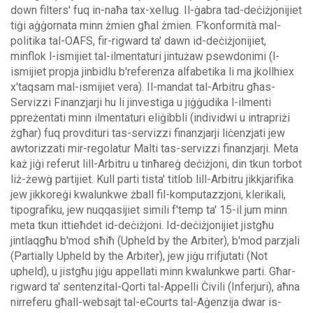
down filters' fuq in-naħa tax-xellug.
Il-ġabra tad-deċiżjonijiet
tiġi aġġornata minn żmien għal żmien. F'konformità mal-
politika tal-OAFS, fir-rigward ta' dawn id-deċiżjonijiet,
minflok l-ismijiet tal-ilmentaturi jintużaw psewdonimi (l-
ismijiet propja jinbidlu b'referenza alfabetika li ma jkollhiex
x'taqsam mal-ismijiet vera).
Il-mandat tal-Arbitru għas-
Servizzi Finanzjarji hu li jinvestiga u jiġġudika l-ilmenti
ppreżentati minn ilmentaturi eliġibbli (individwi u intrapriżi
żgħar) fuq provdituri tas-servizzi finanzjarji liċenzjati jew
awtorizzati mir-regolatur Malti tas-servizzi finanzjarji. Meta
każ jiġi referut lill-Arbitru u tinħareġ deċiżjoni, din tkun torbot
liż-żewġ partijiet.
Kull parti tista' titlob lill-Arbitru jikkjarifika
jew jikkoreġi kwalunkwe żball fil-komputazzjoni, klerikali,
tipografiku, jew nuqqasijiet simili f'temp ta' 15-il jum minn
meta tkun ittieħdet id-deċiżjoni. Id-deċiżjonijiet jistgħu
jintlaqgħu b'mod sħiħ (Upheld by the Arbiter), b'mod parzjali
(Partially Upheld by the Arbiter), jew jiġu rrifjutati (Not
upheld), u jistgħu jiġu appellati minn kwalunkwe parti.
Għar-
rigward ta' sentenzital-Qorti tal-Appelli Ċivili (Inferjuri), aħna
nirreferu għall-websajt tal-eCourts tal-Aġenzija dwar is-