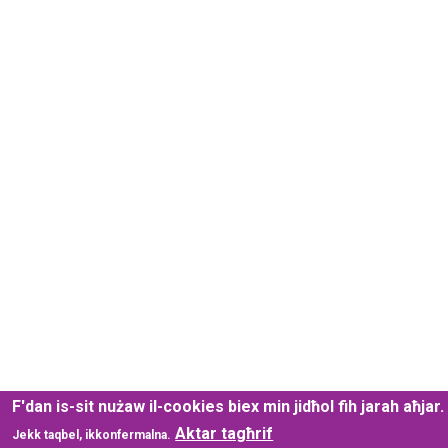
F'dan is-sit nużaw il-cookies biex min jidħol fih jarah aħjar.
Aktar tagħrif
Jekk taqbel, ikkonfermalna.