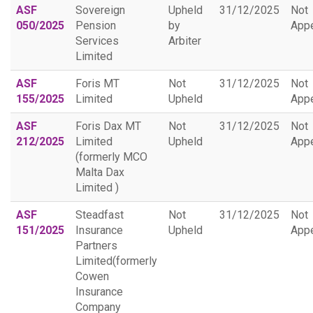
ASF
Sovereign
Upheld
31/12/2025
Not
050/2025
Pension
by
App
Services
Arbiter
Limited
ASF
Foris MT
Not
31/12/2025
Not
155/2025
Limited
Upheld
App
ASF
Foris Dax MT
Not
31/12/2025
Not
212/2025
Limited
Upheld
App
(formerly MCO
Malta Dax
Limited )
ASF
Steadfast
Not
31/12/2025
Not
151/2025
Insurance
Upheld
App
Partners
Limited(formerly
Cowen
Insurance
Company