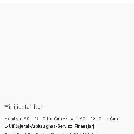
Ħinijiet tal-ftuħ:
Fix-xitwa | 8:00 - 15:00 Tne-Ġim
Fis-sajf | 8:00 - 13:00 Tne-Ġim
L-Uffiċċju tal-Arbitru
għas-Servizzi Finanzjarji