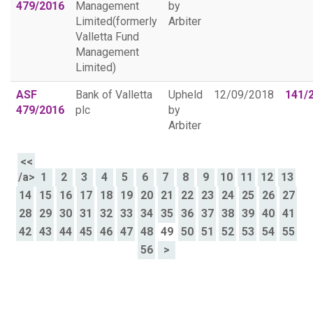
479/2016
Management
by
Limited(formerly
Arbiter
Valletta Fund
Management
Limited)
ASF
Bank of Valletta
Upheld
12/09/2018
141/
479/2016
plc
by
Arbiter
<<
/a>
1
2
3
4
5
6
7
8
9
10
11
12
13
14
15
16
17
18
19
20
21
22
23
24
25
26
27
28
29
30
31
32
33
34
35
36
37
38
39
40
41
42
43
44
45
46
47
48
49
50
51
52
53
54
55
56
>