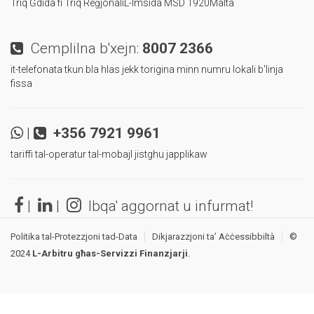
Triq Ġdida fi Triq Reġjonali
L-Imsida MSD 1920
Malta
Cemplilna b'xejn:
8007 2366
it-telefonata tkun bla hlas jekk torigina minn numru lokali b'linja
fissa
|
+356 7921 9961
tariffi tal-operatur tal-mobajl jistghu japplikaw
|
|
Ibqa' aggornat u infurmat!
Politika tal-Protezzjoni tad-Data
Dikjarazzjoni ta’ Aċċessibbiltà
©
2024
L-Arbitru għas-Servizzi Finanzjarji
.