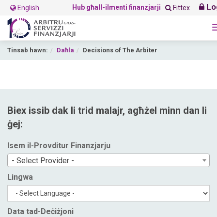
Lo
Hub għall-ilmenti finanzjarji
English
Fittex
Tinsab hawn:
Daħla
Decisions of The Arbiter
Biex issib dak li trid malajr, agħżel minn dan li
ġej:
Isem il-Provditur Finanzjarju
- Select Provider -
Lingwa
Data tad-Deċiżjoni