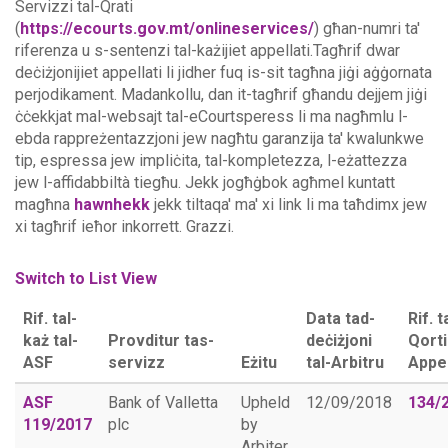
Servizzi tal-Qrati
(
https://ecourts.gov.mt/onlineservices/
) għan-numri ta'
riferenza u s-sentenzi tal-każijiet appellati.Tagħrif dwar
deċiżjonijiet appellati li jidher fuq is-sit tagħna jiġi aġġornata
perjodikament. Madankollu, dan it-tagħrif għandu dejjem jiġi
ċċekkjat mal-websajt tal-eCourtsperess li ma nagħmlu l-
ebda rappreżentazzjoni jew nagħtu garanzija ta' kwalunkwe
tip, espressa jew impliċita, tal-kompletezza, l-eżattezza
jew l-affidabbiltà tiegħu.
Jekk jogħġbok agħmel kuntatt
magħna
hawnhekk
jekk tiltaqa' ma' xi link li ma taħdimx jew
xi tagħrif ieħor inkorrett. Grazzi.
Switch to List View
Rif. tal-
Data tad-
Rif. t
każ tal-
Provditur tas-
deċiżjoni
Qorti
ASF
servizz
Eżitu
tal-Arbitru
Appel
ASF
Bank of Valletta
Upheld
12/09/2018
134/
119/2017
plc
by
Arbiter