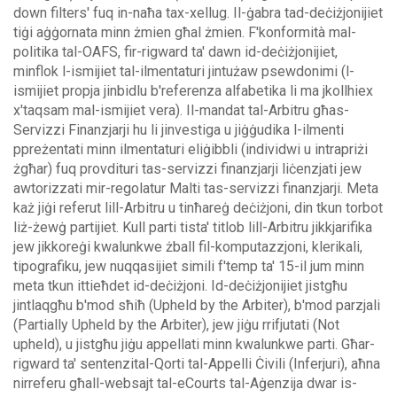
down filters' fuq in-naħa tax-xellug.
Il-ġabra tad-deċiżjonijiet
tiġi aġġornata minn żmien għal żmien. F'konformità mal-
politika tal-OAFS, fir-rigward ta' dawn id-deċiżjonijiet,
minflok l-ismijiet tal-ilmentaturi jintużaw psewdonimi (l-
ismijiet propja jinbidlu b'referenza alfabetika li ma jkollhiex
x'taqsam mal-ismijiet vera).
Il-mandat tal-Arbitru għas-
Servizzi Finanzjarji hu li jinvestiga u jiġġudika l-ilmenti
ppreżentati minn ilmentaturi eliġibbli (individwi u intrapriżi
żgħar) fuq provdituri tas-servizzi finanzjarji liċenzjati jew
awtorizzati mir-regolatur Malti tas-servizzi finanzjarji. Meta
każ jiġi referut lill-Arbitru u tinħareġ deċiżjoni, din tkun torbot
liż-żewġ partijiet.
Kull parti tista' titlob lill-Arbitru jikkjarifika
jew jikkoreġi kwalunkwe żball fil-komputazzjoni, klerikali,
tipografiku, jew nuqqasijiet simili f'temp ta' 15-il jum minn
meta tkun ittieħdet id-deċiżjoni. Id-deċiżjonijiet jistgħu
jintlaqgħu b'mod sħiħ (Upheld by the Arbiter), b'mod parzjali
(Partially Upheld by the Arbiter), jew jiġu rrifjutati (Not
upheld), u jistgħu jiġu appellati minn kwalunkwe parti.
Għar-
rigward ta' sentenzital-Qorti tal-Appelli Ċivili (Inferjuri), aħna
nirreferu għall-websajt tal-eCourts tal-Aġenzija dwar is-