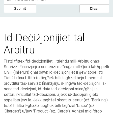
Submit
Clear
Id-Deċiżjonijiet tal-
Arbitru
Tista' tfittex fid-deċiżjonijiet li ttieħdu mill-Arbitru għas-
Servizzi Finanzjarji u sentenzi maħruġa mill-Qorti tal-Appelli
Ċivili (Inferjuri) għal dawk id-deċiżjonijiet li ġew appellati.
Tista' tirfina t-tfittxija tiegħek billi tagħzel bejn l-isem tal-
provditur tas-servizz finanzjarju, il-lingwa tad-deċiżjoni, is-
sena tad-deċiżjoni, id-data tad-deċiżjoni minn/għal, is-
settur, ir-riżultat tad-deċiżjoni, u jekk id-deċiżjoni ġietx
appellata jew le. Jekk tagħżel skont is-settur (eż. 'Banking'),
tista' tiffiltra l-għażla tiegħek billi tagħżel 'Issue' (eż.
'Charges') u/jew 'Product' (eż. 'Cards'). Agħżel mid-'drop