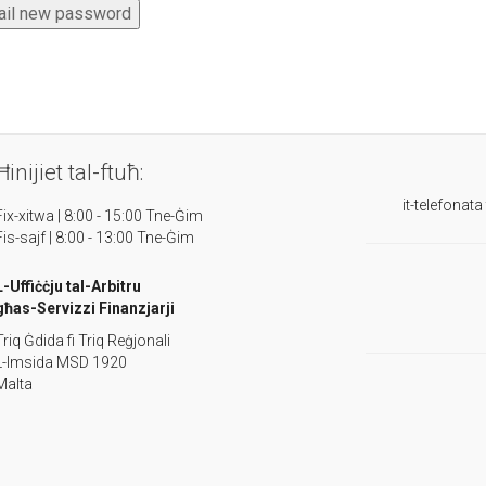
Ħinijiet tal-ftuħ:
it-telefonata
Fix-xitwa | 8:00 - 15:00 Tne-Ġim
Fis-sajf | 8:00 - 13:00 Tne-Ġim
L-Uffiċċju tal-Arbitru
għas-Servizzi Finanzjarji
Triq Ġdida fi Triq Reġjonali
L-Imsida MSD 1920
Malta