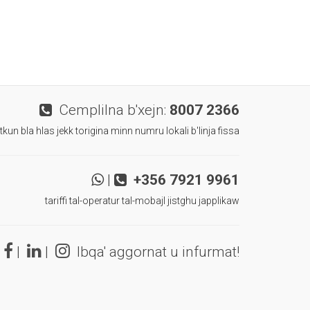
Cemplilna b'xejn:
8007 2366
 tkun bla hlas jekk torigina minn numru lokali b'linja fissa
|
+356 7921 9961
tariffi tal-operatur tal-mobajl jistghu japplikaw
|
|
Ibqa' aggornat u infurmat!