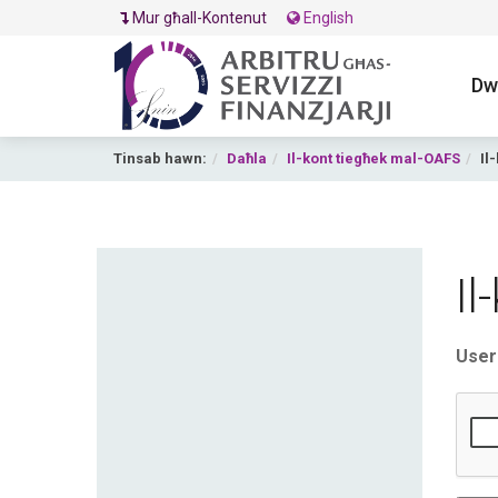
Mur għall-Kontenut
English
Dw
Tinsab hawn:
Daħla
Il-kont tiegħek mal-OAFS
Il
Primary tabs
Il
User