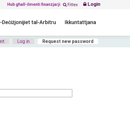
Login
Hub għall-ilmenti finanzjarji
Fittex
-Deċiżjonijiet tal-Arbitru
Ikkuntattjana
nt
Log in
Request new password
(active tab)