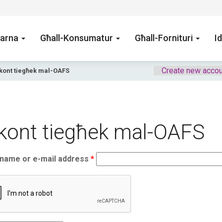
arna
Għall-Konsumatur
Għall-Fornituri
Id
Create new accou
-kont tiegħek mal-OAFS
-kont tiegħek mal-OAFS
name or e-mail address
*