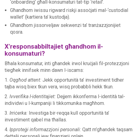
‘onboarding’ għall-konsumaturi tat-tip ‘retail’.
Għandhom iwissu rigward riskji assoċjati mal-‘custodial
wallet’ (kartiera ta’ kustodja).
Għandhom jissorveljaw sekwenzi ta’ tranżazzjonijiet
qosra.
X’responsabbiltajiet għandhom il-
konsumaturi?
Bħala konsumatur, inti għandek irwol kruċjali fil-protezzjoni
tiegħek innifsek minn dawn l-iscams:
1.
Oqgħod attent:
Jekk opportunità ta’ investiment tidher
tajba wisq biex tkun vera, wisq probabbli hekk tkun.
2.
Ivverifika l-identitajiet:
Dejjem ikkonferma l-identità tal-
individwi u l-kumpaniji li tikkomunika magħhom.
3.
Irriċerka:
Investiga bir-reqqa kull opportunità ta’
investiment qabel ma tħallas.
4.
Ipproteġi informazzjoni personali:
Qatt m’għandek taqsam
dettalji personali jew finanzjarji onlajn.