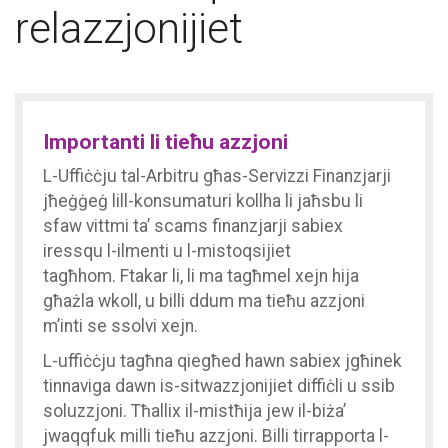
relazzjonijiet
Importanti li tieħu azzjoni
L-Uffiċċju tal-Arbitru għas-Servizzi Finanzjarji
jħeġġeġ lill-konsumaturi kollha li jaħsbu li
sfaw vittmi ta’ scams finanzjarji sabiex
iressqu l-ilmenti u l-mistoqsijiet
tagħhom. Ftakar li, li ma tagħmel xejn hija
għażla wkoll, u billi ddum ma tieħu azzjoni
m’inti se ssolvi xejn.
L-uffiċċju tagħna qiegħed hawn sabiex jgħinek
tinnaviga dawn is-sitwazzjonijiet diffiċli u ssib
soluzzjoni. Tħallix il-mistħija jew il-biża’
jwaqqfuk milli tieħu azzjoni. Billi tirrapporta l-