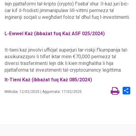
lejn pjattaformi tal-kripto (crypto) f’seba’ xhur. Il-każ juri biċ-
ċar kif il-frodisti jimmanipulaw lill-vittmi permezz ta’
inġineriji soċjali u wegħdiet foloz ta’ dħul fuq l-investimenti.
L-Ewwel Każ (ibbażat fuq Każ ASF 025/2024)
It-tieni każ jinvolvi uffiċjal superjuri tar-riskji f’kumpanija tal-
assikurazzjoni li tilfet iktar minn €70,000 permezz ta’
diversi trasferimenti lejn dik li kien mingħaliha li hija
pjattaforma ta’ investimenti tal-cryptocurrency leġittima.
It-Tieni Każ (ibbażat fuq Każ 085/2024)
Sh
Miktuba: 12/02/2025 | Aġġornata: 17/02/2025