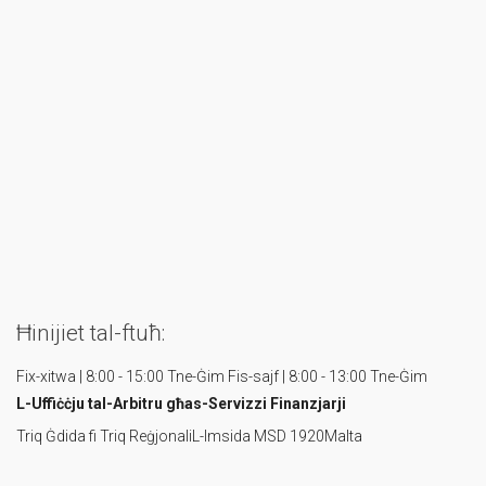
Ħinijiet tal-ftuħ:
Fix-xitwa | 8:00 - 15:00 Tne-Ġim
Fis-sajf | 8:00 - 13:00 Tne-Ġim
L-Uffiċċju tal-Arbitru
għas-Servizzi Finanzjarji
Triq Ġdida fi Triq Reġjonali
L-Imsida MSD 1920
Malta