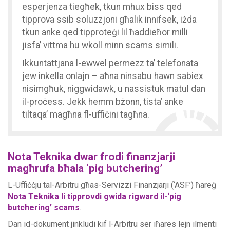
esperjenza tiegħek, tkun mhux biss qed
tipprova ssib soluzzjoni għalik innifsek, iżda
tkun anke qed tipproteġi lil ħaddieħor milli
jisfa’ vittma hu wkoll minn scams simili.
Ikkuntattjana l-ewwel permezz ta’ telefonata
jew inkella onlajn – aħna ninsabu hawn sabiex
nisimgħuk, niggwidawk, u nassistuk matul dan
il-proċess. Jekk hemm bżonn, tista’ anke
tiltaqa’ magħna fl-uffiċini tagħna.
Nota Teknika dwar frodi finanzjarji
magħrufa bħala ‘pig butchering’
L-Uffiċċju tal-Arbitru għas-Servizzi Finanzjarji (‘ASF’) ħareġ
Nota Teknika li tipprovdi gwida rigward il-‘pig
butchering’ scams
.
Dan id-dokument jinkludi kif l-Arbitru ser iħares lejn ilmenti