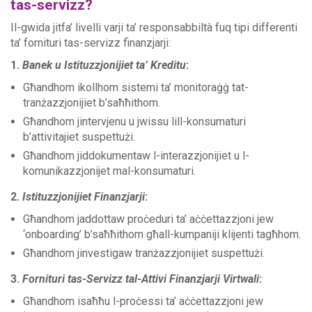
tas-servizz?
Il-gwida jitfa’ livelli varji ta’ responsabbiltà fuq tipi differenti
ta’ fornituri tas-servizz finanzjarji:
1.
Banek u Istituzzjonijiet ta’ Kreditu
:
Għandhom ikollhom sistemi ta’ monitoraġġ tat-
tranżazzjonijiet b’saħħithom.
Għandhom jintervjenu u jwissu lill-konsumaturi
b’attivitajiet suspettużi.
Għandhom jiddokumentaw l-interazzjonijiet u l-
komunikazzjonijet mal-konsumaturi.
2.
Istituzzjonijiet Finanzjarji
:
Għandhom jaddottaw proċeduri ta’ aċċettazzjoni jew
‘onboarding’ b’saħħithom għall-kumpaniji klijenti tagħhom.
Għandhom jinvestigaw tranżazzjonijiet suspettużi.
3.
Fornituri tas-Servizz tal-Attivi Finanzjarji Virtwali
:
Għandhom isaħħu l-proċessi ta’ aċċettazzjoni jew