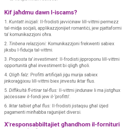
Kif jaħdmu dawn l-iscams?
1.
Kuntatt inizjali:
Il-frodisti javviċinaw lill-vittmi permezz
tal-midja soċjali, applikazzjonijiet romantiċi, jew pjattaformi
ta’ komunikazzjoni oħra.
2.
Tinbena relazzjoni:
Komunikazzjoni frekwenti sabiex
jiksbu l-fiduċja tal-vittmi.
3.
Proposta ta’ investiment:
Il-frodisti jipproponu lill-vittmi
opportunità għal investiment bi qligħ għoli.
4.
Qligħ falz:
Profitti artifiċjali jiġu murija sabiex
jinkoraġġixxu lill-vittmi biex jinvestu iktar flus.
5.
Diffikultà fl-irtirar tal-flus:
Il-vittmi jindunaw li ma jistgħux
jaċċessaw il-fondi jew il-‘profitti’.
6.
Iktar talbiet għal flus:
Il-frodisti jistaqsu għal iżjed
pagamenti minħabba raġunijiet diversi.
X’responsabbiltajiet għandhom il-fornituri