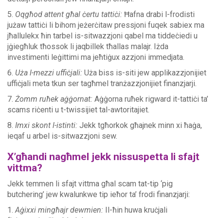
5.
Oqgħod attent għal ċertu tattiċi:
Ħafna drabi l-frodisti
jużaw tattiċi li bihom jeżerċitaw pressjoni fuqek sabiex ma
jħallulekx ħin tarbel is-sitwazzjoni qabel ma tiddeċiedi u
jġiegħluk tħossok li jaqbillek tħallas malajr. Iżda
investimenti leġittimi ma jeħtiġux azzjoni immedjata.
6.
Uża l-mezzi uffiċjali:
Uża biss is-siti jew applikazzjonijiet
uffiċjali meta tkun ser tagħmel tranżazzjonijiet finanzjarji.
7.
Żomm ruħek aġġornat:
Aġġorna ruħek rigward it-tattiċi ta’
scams riċenti u t-twissijiet tal-awtoritajiet.
8.
Imxi skont l-istinti:
Jekk tgħorkok għajnek minn xi ħaġa,
ieqaf u arbel is-sitwazzjoni sew.
X’għandi nagħmel jekk nissuspetta li sfajt
vittma?
Jekk temmen li sfajt vittma għal scam tat-tip ‘pig
butchering’ jew kwalunkwe tip ieħor ta’ frodi finanzjarji:
1.
Aġixxi mingħajr dewmien:
Il-ħin huwa kruċjali