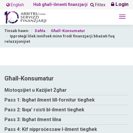
Login
Hub għall-ilmenti finanzjarji
English
Fittex
Togg
navig
Tinsab hawn:
Daħla
Għall-Konsumatur
Ipproteġi lilek innifsek minn frodi finanzjarji bbażati fuq
relazzjonijiet
Għall-Konsumatur
Mistoqsijiet u Każijiet Żgħar
Pass 1: Ibgħat ilment lill-fornitur tiegħek
Pass 2: Ibqa’ rsisti bl-ilment tiegħek
Pass 3: Ibgħat ilment lilna
Pass 4: Kif nipproċessaw l-ilment tiegħek