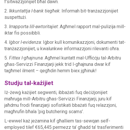
f’sitwazzjonijiet bħal dawn.
2.
Ikkuntattja l-bank tiegħek
: Informah bit-tranżazzjonijiet
suspettużi.
3.
Irrapporta lill-awtoritajiet
: Agħmel rapport mal-pulizija mill-
iktar fis possibbli.
4.
Iġbor l-evidenza
: Iġbor kull komunikazzjoni, dokumenti tat-
tranżazzjonijiet, u kwalunkwe informazzjoni rilevanti oħra.
5.
Fittex l-għajnuna
: Agħmel kuntatt mal-Uffiċċju tal-Arbitru
għas-Servizzi Finanzjarji jekk trid l-għajnuna dwar kif
tagħmel ilment – qegħdin hemm biex jgħinuk!
Studju tal-każijiet
Iż-żewġ każijiet segwenti, ibbażati fuq deċiżjonijiet
maħruġa mill-Arbitru għas-Servizzi Finanzjarji, juru kif
jaħdmu frodi finanzjarji sofistikati bbażati fuq relazzjoni,
magħrufin bħala ‘pig butchering scams’.
L-ewwel każ jeżamina kif għalliem tas-sewqan self-
employed tilef €65,445 permezz ta’ għadd ta’ trasferimenti