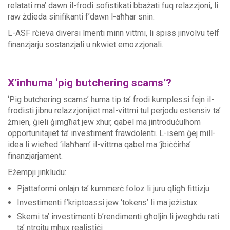
relatati ma’ dawn il-frodi sofistikati bbażati fuq relazzjoni, li
raw żdieda sinifikanti f’dawn l-aħħar snin.
L-ASF rċieva diversi lmenti minn vittmi, li spiss jinvolvu telf
finanzjarju sostanzjali u nkwiet emozzjonali.
X’inhuma ‘pig butchering scams’?
‘Pig butchering scams’ huma tip ta’ frodi kumplessi fejn il-
frodisti jibnu relazzjonijiet mal-vittmi tul perjodu estensiv ta’
żmien, ġieli ġimgħat jew xhur, qabel ma jintroduċulhom
opportunitajiet ta’ investiment frawdolenti. L-isem ġej mill-
idea li wieħed ‘ilaħħam’ il-vittma qabel ma ‘jbiċċirha’
finanzjarjament.
Eżempji jinkludu:
Pjattaformi onlajn ta’ kummerċ foloz li juru qligħ fittizju
Investimenti f’kriptoassi jew ‘tokens’ li ma jeżistux
Skemi ta’ investimenti b’rendimenti għoljin li jwegħdu rati
ta’ ntrojtu mhux realistiċi