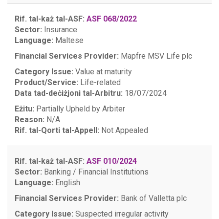
Rif. tal-każ tal-ASF:
ASF 068/2022
Sector:
Insurance
Language:
Maltese
Financial Services Provider:
Mapfre MSV Life plc
Category Issue:
Value at maturity
Product/Service:
Life-related
Data tad-deċiżjoni tal-Arbitru:
18/07/2024
Eżitu:
Partially Upheld by Arbiter
Reason:
N/A
Rif. tal-Qorti tal-Appell:
Not Appealed
Rif. tal-każ tal-ASF:
ASF 010/2024
Sector:
Banking / Financial Institutions
Language:
English
Financial Services Provider:
Bank of Valletta plc
Category Issue:
Suspected irregular activity