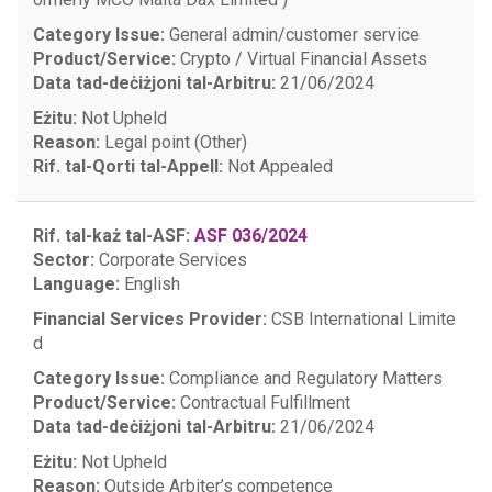
Category Issue:
General admin/customer service
Product/Service:
Crypto / Virtual Financial Assets
Data tad-deċiżjoni tal-Arbitru:
21/06/2024
Eżitu:
Not Upheld
Reason:
Legal point (Other)
Rif. tal-Qorti tal-Appell:
Not Appealed
Rif. tal-każ tal-ASF:
ASF 036/2024
Sector:
Corporate Services
Language:
English
Financial Services Provider:
CSB International Limite
d
Category Issue:
Compliance and Regulatory Matters
Product/Service:
Contractual Fulfillment
Data tad-deċiżjoni tal-Arbitru:
21/06/2024
Eżitu:
Not Upheld
Reason:
Outside Arbiter’s competence