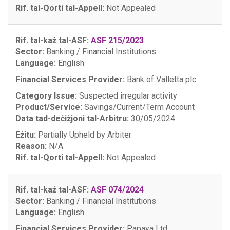
Rif. tal-Qorti tal-Appell:
Not Appealed
Rif. tal-każ tal-ASF:
ASF 215/2023
Sector:
Banking / Financial Institutions
Language:
English
Financial Services Provider:
Bank of Valletta plc
Category Issue:
Suspected irregular activity
Product/Service:
Savings/Current/Term Account
Data tad-deċiżjoni tal-Arbitru:
30/05/2024
Eżitu:
Partially Upheld by Arbiter
Reason:
N/A
Rif. tal-Qorti tal-Appell:
Not Appealed
Rif. tal-każ tal-ASF:
ASF 074/2024
Sector:
Banking / Financial Institutions
Language:
English
Financial Services Provider:
Papaya Ltd