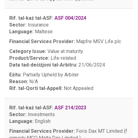
Rif. tal-każ tal-ASF:
ASF 004/2024
Sector:
Insurance
Language:
Maltese
Financial Services Provider:
Mapfre MSV Life plc
Category Issue:
Value at maturity
Product/Service:
Life-related
Data tad-deċiżjoni tal-Arbitru:
21/06/2024
Eżitu:
Partially Upheld by Arbiter
Reason:
N/A
Rif. tal-Qorti tal-Appell:
Not Appealed
Rif. tal-każ tal-ASF:
ASF 214/2023
Sector:
Investments
Language:
English
Financial Services Provider:
Foris Dax MT Limited (f
ormerly MCO Malta Dax Limited )