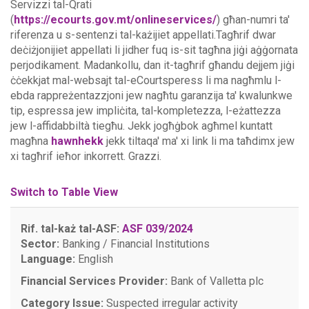
Servizzi tal-Qrati
(
https://ecourts.gov.mt/onlineservices/
) għan-numri ta'
riferenza u s-sentenzi tal-każijiet appellati.Tagħrif dwar
deċiżjonijiet appellati li jidher fuq is-sit tagħna jiġi aġġornata
perjodikament. Madankollu, dan it-tagħrif għandu dejjem jiġi
ċċekkjat mal-websajt tal-eCourtsperess li ma nagħmlu l-
ebda rappreżentazzjoni jew nagħtu garanzija ta' kwalunkwe
tip, espressa jew impliċita, tal-kompletezza, l-eżattezza
jew l-affidabbiltà tiegħu.
Jekk jogħġbok agħmel kuntatt
magħna
hawnhekk
jekk tiltaqa' ma' xi link li ma taħdimx jew
xi tagħrif ieħor inkorrett. Grazzi.
Switch to Table View
Rif. tal-każ tal-ASF:
ASF 039/2024
Sector:
Banking / Financial Institutions
Language:
English
Financial Services Provider:
Bank of Valletta plc
Category Issue:
Suspected irregular activity