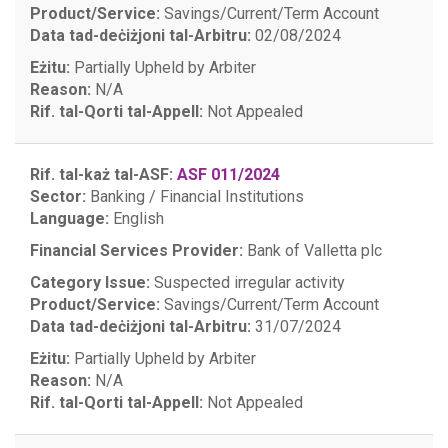
Product/Service:
Savings/Current/Term Account
Data tad-deċiżjoni tal-Arbitru:
02/08/2024
Eżitu:
Partially Upheld by Arbiter
Reason:
N/A
Rif. tal-Qorti tal-Appell:
Not Appealed
Rif. tal-każ tal-ASF:
ASF 011/2024
Sector:
Banking / Financial Institutions
Language:
English
Financial Services Provider:
Bank of Valletta plc
Category Issue:
Suspected irregular activity
Product/Service:
Savings/Current/Term Account
Data tad-deċiżjoni tal-Arbitru:
31/07/2024
Eżitu:
Partially Upheld by Arbiter
Reason:
N/A
Rif. tal-Qorti tal-Appell:
Not Appealed