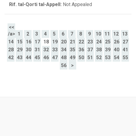
Rif. tal-Qorti tal-Appell:
Not Appealed
<<
/a>
1
2
3
4
5
6
7
8
9
10
11
12
13
14
15
16
17
18
19
20
21
22
23
24
25
26
27
28
29
30
31
32
33
34
35
36
37
38
39
40
41
42
43
44
45
46
47
48
49
50
51
52
53
54
55
56
>