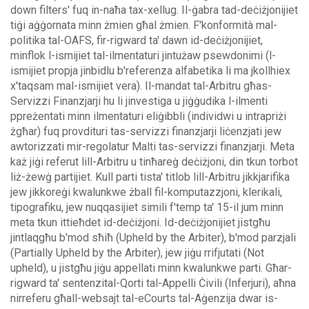
down filters' fuq in-naħa tax-xellug.
Il-ġabra tad-deċiżjonijiet
tiġi aġġornata minn żmien għal żmien. F'konformità mal-
politika tal-OAFS, fir-rigward ta' dawn id-deċiżjonijiet,
minflok l-ismijiet tal-ilmentaturi jintużaw psewdonimi (l-
ismijiet propja jinbidlu b'referenza alfabetika li ma jkollhiex
x'taqsam mal-ismijiet vera).
Il-mandat tal-Arbitru għas-
Servizzi Finanzjarji hu li jinvestiga u jiġġudika l-ilmenti
ppreżentati minn ilmentaturi eliġibbli (individwi u intrapriżi
żgħar) fuq provdituri tas-servizzi finanzjarji liċenzjati jew
awtorizzati mir-regolatur Malti tas-servizzi finanzjarji. Meta
każ jiġi referut lill-Arbitru u tinħareġ deċiżjoni, din tkun torbot
liż-żewġ partijiet.
Kull parti tista' titlob lill-Arbitru jikkjarifika
jew jikkoreġi kwalunkwe żball fil-komputazzjoni, klerikali,
tipografiku, jew nuqqasijiet simili f'temp ta' 15-il jum minn
meta tkun ittieħdet id-deċiżjoni. Id-deċiżjonijiet jistgħu
jintlaqgħu b'mod sħiħ (Upheld by the Arbiter), b'mod parzjali
(Partially Upheld by the Arbiter), jew jiġu rrifjutati (Not
upheld), u jistgħu jiġu appellati minn kwalunkwe parti.
Għar-
rigward ta' sentenzital-Qorti tal-Appelli Ċivili (Inferjuri), aħna
nirreferu għall-websajt tal-eCourts tal-Aġenzija dwar is-