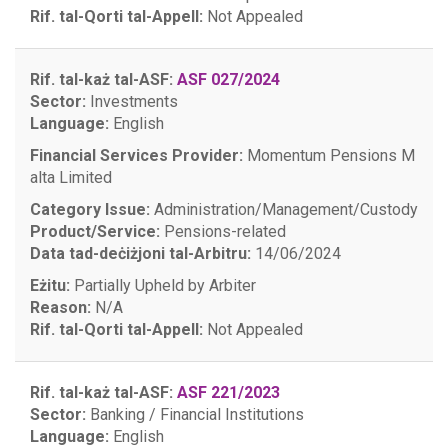
Rif. tal-Qorti tal-Appell:
Not Appealed
Rif. tal-każ tal-ASF:
ASF 027/2024
Sector:
Investments
Language:
English
Financial Services Provider:
Momentum Pensions M
alta Limited
Category Issue:
Administration/Management/Custody
Product/Service:
Pensions-related
Data tad-deċiżjoni tal-Arbitru:
14/06/2024
Eżitu:
Partially Upheld by Arbiter
Reason:
N/A
Rif. tal-Qorti tal-Appell:
Not Appealed
Rif. tal-każ tal-ASF:
ASF 221/2023
Sector:
Banking / Financial Institutions
Language:
English