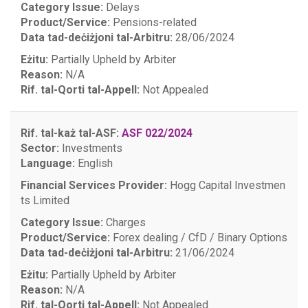
Category Issue:
Delays
Product/Service:
Pensions-related
Data tad-deċiżjoni tal-Arbitru:
28/06/2024
Eżitu:
Partially Upheld by Arbiter
Reason:
N/A
Rif. tal-Qorti tal-Appell:
Not Appealed
Rif. tal-każ tal-ASF:
ASF 022/2024
Sector:
Investments
Language:
English
Financial Services Provider:
Hogg Capital Investmen
ts Limited
Category Issue:
Charges
Product/Service:
Forex dealing / CfD / Binary Options
Data tad-deċiżjoni tal-Arbitru:
21/06/2024
Eżitu:
Partially Upheld by Arbiter
Reason:
N/A
Rif. tal-Qorti tal-Appell:
Not Appealed