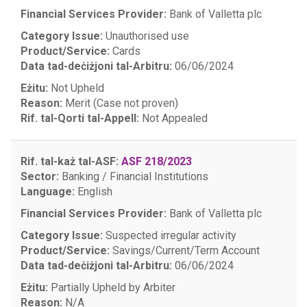
Financial Services Provider:
Bank of Valletta plc
Category Issue:
Unauthorised use
Product/Service:
Cards
Data tad-deċiżjoni tal-Arbitru:
06/06/2024
Eżitu:
Not Upheld
Reason:
Merit (Case not proven)
Rif. tal-Qorti tal-Appell:
Not Appealed
Rif. tal-każ tal-ASF:
ASF 218/2023
Sector:
Banking / Financial Institutions
Language:
English
Financial Services Provider:
Bank of Valletta plc
Category Issue:
Suspected irregular activity
Product/Service:
Savings/Current/Term Account
Data tad-deċiżjoni tal-Arbitru:
06/06/2024
Eżitu:
Partially Upheld by Arbiter
Reason:
N/A