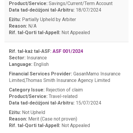
Product/Service:
Savings/Current/Term Account
Data tad-deċiżjoni tal-Arbitru:
18/07/2024
Eżitu:
Partially Upheld by Arbiter
Reason:
N/A
Rif. tal-Qorti tal-Appell:
Not Appealed
Rif. tal-każ tal-ASF:
ASF 001/2024
Sector:
Insurance
Language:
English
Financial Services Provider:
GasanMamo Insurance
Limited,
Thomas Smith Insurance Agency Limited
Category Issue:
Rejection of claim
Product/Service:
Travel-related
Data tad-deċiżjoni tal-Arbitru:
15/07/2024
Eżitu:
Not Upheld
Reason:
Merit (Case not proven)
Rif. tal-Qorti tal-Appell:
Not Appealed