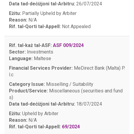
Data tad-deċiżjoni tal-Arbitru:
26/07/2024
Eżitu:
Partially Upheld by Arbiter
Reason:
N/A
Rif. tal-Qorti tal-Appell:
Not Appealed
Rif. tal-każ tal-ASF:
ASF 009/2024
Sector:
Investments
Language:
Maltese
Financial Services Provider:
MeDirect Bank (Malta) P.
l.c
Category Issue:
Misselling / Suitability
Product/Service:
Miscellaneous (securities and fund
s)
Data tad-deċiżjoni tal-Arbitru:
18/07/2024
Eżitu:
Upheld by Arbiter
Reason:
N/A
Rif. tal-Qorti tal-Appell:
69/2024