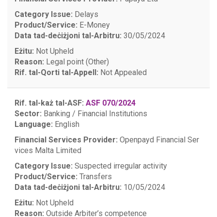
Category Issue:
Delays
Product/Service:
E-Money
Data tad-deċiżjoni tal-Arbitru:
30/05/2024
Eżitu:
Not Upheld
Reason:
Legal point (Other)
Rif. tal-Qorti tal-Appell:
Not Appealed
Rif. tal-każ tal-ASF:
ASF 070/2024
Sector:
Banking / Financial Institutions
Language:
English
Financial Services Provider:
Openpayd Financial Ser
vices Malta Limited
Category Issue:
Suspected irregular activity
Product/Service:
Transfers
Data tad-deċiżjoni tal-Arbitru:
10/05/2024
Eżitu:
Not Upheld
Reason:
Outside Arbiter’s competence