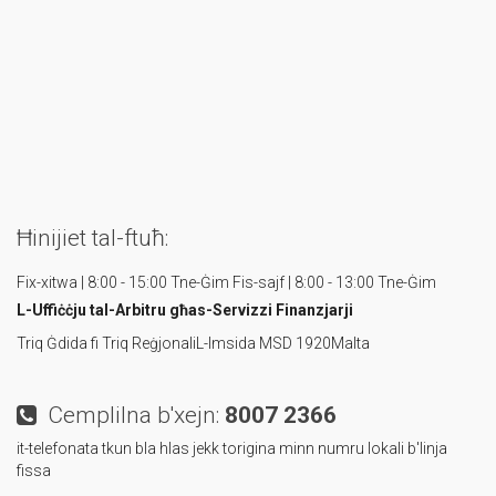
Ħinijiet tal-ftuħ:
Fix-xitwa | 8:00 - 15:00 Tne-Ġim
Fis-sajf | 8:00 - 13:00 Tne-Ġim
L-Uffiċċju tal-Arbitru
għas-Servizzi Finanzjarji
Triq Ġdida fi Triq Reġjonali
L-Imsida MSD 1920
Malta
Cemplilna b'xejn:
8007 2366
it-telefonata tkun bla hlas jekk torigina minn numru lokali b'linja
fissa