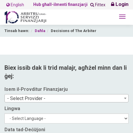
Login
Hub għall-ilmenti finanzjarji
English
Fittex
Togg
navig
Tinsab hawn:
Daħla
Decisions of The Arbiter
Biex issib dak li trid malajr, agħżel minn dan li
ġej:
Isem il-Provditur Finanzjarju
- Select Provider -
Lingwa
Data tad-Deċiżjoni