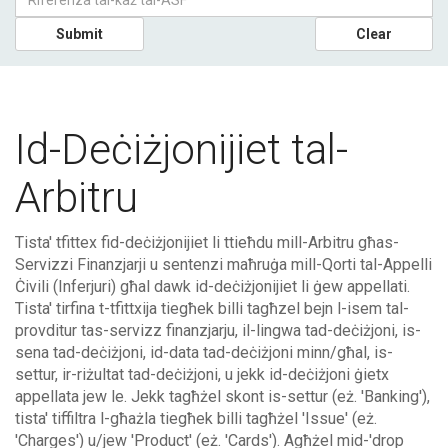
Submit
Clear
Id-Deċiżjonijiet tal-
Arbitru
Tista' tfittex fid-deċiżjonijiet li ttieħdu mill-Arbitru għas-
Servizzi Finanzjarji u sentenzi maħruġa mill-Qorti tal-Appelli
Ċivili (Inferjuri) għal dawk id-deċiżjonijiet li ġew appellati.
Tista' tirfina t-tfittxija tiegħek billi tagħzel bejn l-isem tal-
provditur tas-servizz finanzjarju, il-lingwa tad-deċiżjoni, is-
sena tad-deċiżjoni, id-data tad-deċiżjoni minn/għal, is-
settur, ir-riżultat tad-deċiżjoni, u jekk id-deċiżjoni ġietx
appellata jew le. Jekk tagħżel skont is-settur (eż. 'Banking'),
tista' tiffiltra l-għażla tiegħek billi tagħżel 'Issue' (eż.
'Charges') u/jew 'Product' (eż. 'Cards'). Agħżel mid-'drop