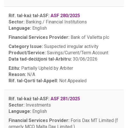
Rif. tal-każ tal-ASF:
ASF 280/2025
Sector:
Banking / Financial Institutions
Language:
English
Financial Services Provider:
Bank of Valletta plc
Category Issue:
Suspected irregular activity
Product/Service:
Savings/Current/Term Account
Data tad-deċiżjoni tal-Arbitru:
30/06/2026
Eżitu:
Partially Upheld by Arbiter
Reason:
N/A
Rif. tal-Qorti tal-Appell:
Not Appealed
Rif. tal-każ tal-ASF:
ASF 281/2025
Sector:
Investments
Language:
English
Financial Services Provider:
Foris Dax MT Limited (f
ormerly MCO Malta Dax Limited )