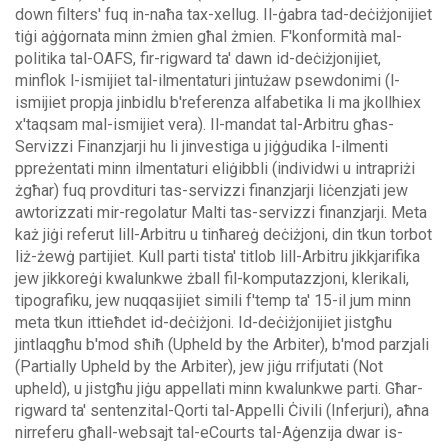
down filters' fuq in-naħa tax-xellug.
Il-ġabra tad-deċiżjonijiet
tiġi aġġornata minn żmien għal żmien. F'konformità mal-
politika tal-OAFS, fir-rigward ta' dawn id-deċiżjonijiet,
minflok l-ismijiet tal-ilmentaturi jintużaw psewdonimi (l-
ismijiet propja jinbidlu b'referenza alfabetika li ma jkollhiex
x'taqsam mal-ismijiet vera).
Il-mandat tal-Arbitru għas-
Servizzi Finanzjarji hu li jinvestiga u jiġġudika l-ilmenti
ppreżentati minn ilmentaturi eliġibbli (individwi u intrapriżi
żgħar) fuq provdituri tas-servizzi finanzjarji liċenzjati jew
awtorizzati mir-regolatur Malti tas-servizzi finanzjarji. Meta
każ jiġi referut lill-Arbitru u tinħareġ deċiżjoni, din tkun torbot
liż-żewġ partijiet.
Kull parti tista' titlob lill-Arbitru jikkjarifika
jew jikkoreġi kwalunkwe żball fil-komputazzjoni, klerikali,
tipografiku, jew nuqqasijiet simili f'temp ta' 15-il jum minn
meta tkun ittieħdet id-deċiżjoni. Id-deċiżjonijiet jistgħu
jintlaqgħu b'mod sħiħ (Upheld by the Arbiter), b'mod parzjali
(Partially Upheld by the Arbiter), jew jiġu rrifjutati (Not
upheld), u jistgħu jiġu appellati minn kwalunkwe parti.
Għar-
rigward ta' sentenzital-Qorti tal-Appelli Ċivili (Inferjuri), aħna
nirreferu għall-websajt tal-eCourts tal-Aġenzija dwar is-