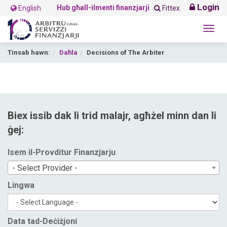
Login
Hub għall-ilmenti finanzjarji
English
Fittex
Togg
navig
Tinsab hawn:
Daħla
Decisions of The Arbiter
Biex issib dak li trid malajr, agħżel minn dan li
ġej:
Isem il-Provditur Finanzjarju
- Select Provider -
Lingwa
Data tad-Deċiżjoni