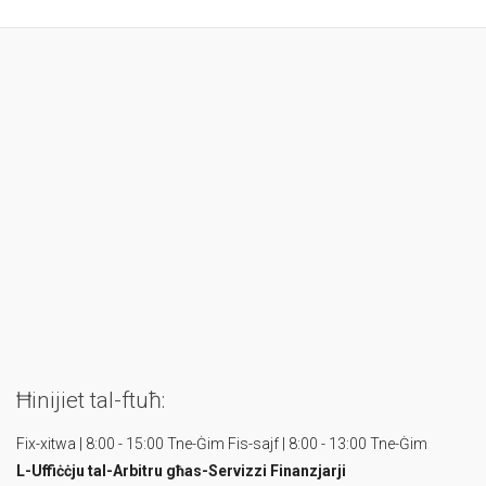
Ħinijiet tal-ftuħ:
Fix-xitwa | 8:00 - 15:00 Tne-Ġim
Fis-sajf | 8:00 - 13:00 Tne-Ġim
L-Uffiċċju tal-Arbitru
għas-Servizzi Finanzjarji