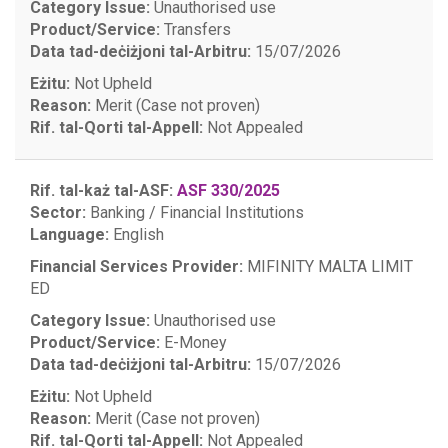
Category Issue:
Unauthorised use
Product/Service:
Transfers
Data tad-deċiżjoni tal-Arbitru:
15/07/2026
Eżitu:
Not Upheld
Reason:
Merit (Case not proven)
Rif. tal-Qorti tal-Appell:
Not Appealed
Rif. tal-każ tal-ASF:
ASF 330/2025
Sector:
Banking / Financial Institutions
Language:
English
Financial Services Provider:
MIFINITY MALTA LIMIT
ED
Category Issue:
Unauthorised use
Product/Service:
E-Money
Data tad-deċiżjoni tal-Arbitru:
15/07/2026
Eżitu:
Not Upheld
Reason:
Merit (Case not proven)
Rif. tal-Qorti tal-Appell:
Not Appealed