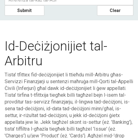
Submit
Clear
Id-Deċiżjonijiet tal-
Arbitru
Tista' tfittex fid-deċiżjonijiet li ttieħdu mill-Arbitru għas-
Servizzi Finanzjarji u sentenzi maħruġa mill-Qorti tal-Appelli
Ċivili (Inferjuri) għal dawk id-deċiżjonijiet li ġew appellati.
Tista' tirfina t-tfittxija tiegħek billi tagħzel bejn l-isem tal-
provditur tas-servizz finanzjarju, il-lingwa tad-deċiżjoni, is-
sena tad-deċiżjoni, id-data tad-deċiżjoni minn/għal, is-
settur, ir-riżultat tad-deċiżjoni, u jekk id-deċiżjoni ġietx
appellata jew le. Jekk tagħżel skont is-settur (eż. 'Banking'),
tista' tiffiltra l-għażla tiegħek billi tagħżel 'Issue' (eż.
'Charges') u/jew 'Product' (eż. 'Cards'). Agħżel mid-'drop