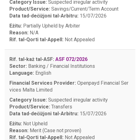
Category Issue:
Suspected irregular activity
Product/Service:
Savings/Current/Term Account
Data tad-deċiżjoni tal-Arbitru:
15/07/2026
Eżitu:
Partially Upheld by Arbiter
Reason:
N/A
Rif. tal-Qorti tal-Appell:
Not Appealed
Rif. tal-każ tal-ASF:
ASF 072/2026
Sector:
Banking / Financial Institutions
Language:
English
Financial Services Provider:
Openpayd Financial Ser
vices Malta Limited
Category Issue:
Suspected irregular activity
Product/Service:
Transfers
Data tad-deċiżjoni tal-Arbitru:
15/07/2026
Eżitu:
Not Upheld
Reason:
Merit (Case not proven)
Rif. tal-Qorti tal-Appell:
Not Appealed