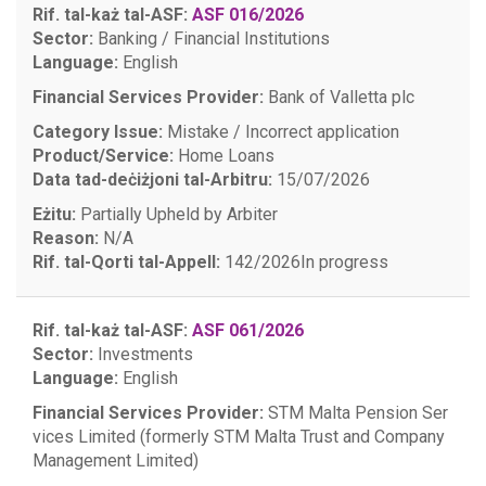
Rif. tal-każ tal-ASF:
ASF 016/2026
Sector:
Banking / Financial Institutions
Language:
English
Financial Services Provider:
Bank of Valletta plc
Category Issue:
Mistake / Incorrect application
Product/Service:
Home Loans
Data tad-deċiżjoni tal-Arbitru:
15/07/2026
Eżitu:
Partially Upheld by Arbiter
Reason:
N/A
Rif. tal-Qorti tal-Appell:
142/2026
In progress
Rif. tal-każ tal-ASF:
ASF 061/2026
Sector:
Investments
Language:
English
Financial Services Provider:
STM Malta Pension Ser
vices Limited (formerly STM Malta Trust and Company
Management Limited)