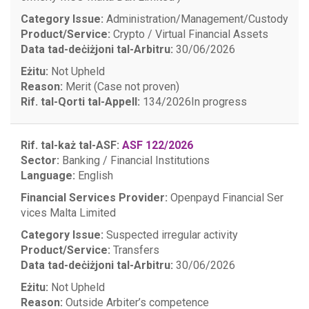
Category Issue:
Administration/Management/Custody
Product/Service:
Crypto / Virtual Financial Assets
Data tad-deċiżjoni tal-Arbitru:
30/06/2026
Eżitu:
Not Upheld
Reason:
Merit (Case not proven)
Rif. tal-Qorti tal-Appell:
134/2026
In progress
Rif. tal-każ tal-ASF:
ASF 122/2026
Sector:
Banking / Financial Institutions
Language:
English
Financial Services Provider:
Openpayd Financial Ser
vices Malta Limited
Category Issue:
Suspected irregular activity
Product/Service:
Transfers
Data tad-deċiżjoni tal-Arbitru:
30/06/2026
Eżitu:
Not Upheld
Reason:
Outside Arbiter’s competence