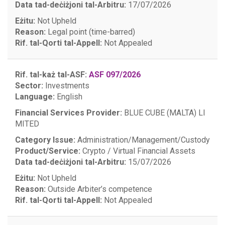
Data tad-deċiżjoni tal-Arbitru:
17/07/2026
Eżitu:
Not Upheld
Reason:
Legal point (time-barred)
Rif. tal-Qorti tal-Appell:
Not Appealed
Rif. tal-każ tal-ASF:
ASF 097/2026
Sector:
Investments
Language:
English
Financial Services Provider:
BLUE CUBE (MALTA) LI
MITED
Category Issue:
Administration/Management/Custody
Product/Service:
Crypto / Virtual Financial Assets
Data tad-deċiżjoni tal-Arbitru:
15/07/2026
Eżitu:
Not Upheld
Reason:
Outside Arbiter’s competence
Rif. tal-Qorti tal-Appell:
Not Appealed