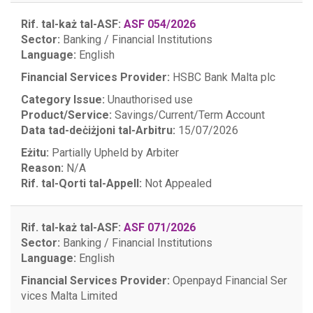
Rif. tal-każ tal-ASF:
ASF 054/2026
Sector:
Banking / Financial Institutions
Language:
English
Financial Services Provider:
HSBC Bank Malta plc
Category Issue:
Unauthorised use
Product/Service:
Savings/Current/Term Account
Data tad-deċiżjoni tal-Arbitru:
15/07/2026
Eżitu:
Partially Upheld by Arbiter
Reason:
N/A
Rif. tal-Qorti tal-Appell:
Not Appealed
Rif. tal-każ tal-ASF:
ASF 071/2026
Sector:
Banking / Financial Institutions
Language:
English
Financial Services Provider:
Openpayd Financial Ser
vices Malta Limited