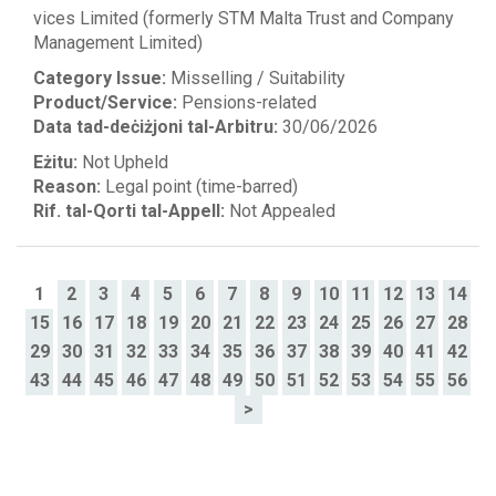
vices Limited (formerly STM Malta Trust and Company
Management Limited)
Category Issue:
Misselling / Suitability
Product/Service:
Pensions-related
Data tad-deċiżjoni tal-Arbitru:
30/06/2026
Eżitu:
Not Upheld
Reason:
Legal point (time-barred)
Rif. tal-Qorti tal-Appell:
Not Appealed
1
2
3
4
5
6
7
8
9
10
11
12
13
14
15
16
17
18
19
20
21
22
23
24
25
26
27
28
29
30
31
32
33
34
35
36
37
38
39
40
41
42
43
44
45
46
47
48
49
50
51
52
53
54
55
56
>