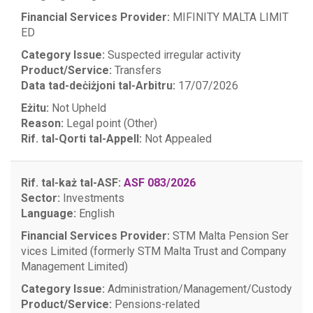
Financial Services Provider:
MIFINITY MALTA LIMIT
ED
Category Issue:
Suspected irregular activity
Product/Service:
Transfers
Data tad-deċiżjoni tal-Arbitru:
17/07/2026
Eżitu:
Not Upheld
Reason:
Legal point (Other)
Rif. tal-Qorti tal-Appell:
Not Appealed
Rif. tal-każ tal-ASF:
ASF 083/2026
Sector:
Investments
Language:
English
Financial Services Provider:
STM Malta Pension Ser
vices Limited (formerly STM Malta Trust and Company
Management Limited)
Category Issue:
Administration/Management/Custody
Product/Service:
Pensions-related