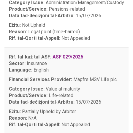
Category Issue:
Administration/Management/Custody
Product/Service:
Pensions-related
Data tad-deċiżjoni tal-Arbitru:
15/07/2026
Eżitu:
Not Upheld
Reason:
Legal point (time-barred)
Rif. tal-Qorti tal-Appell:
Not Appealed
Rif. tal-każ tal-ASF:
ASF 029/2026
Sector:
Insurance
Language:
English
Financial Services Provider:
Mapfre MSV Life plc
Category Issue:
Value at maturity
Product/Service:
Life-related
Data tad-deċiżjoni tal-Arbitru:
15/07/2026
Eżitu:
Partially Upheld by Arbiter
Reason:
N/A
Rif. tal-Qorti tal-Appell:
Not Appealed