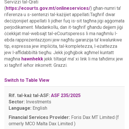
Servizzi tal-Qrati
(
https://ecourts.gov.mt/onlineservices/
) għan-numri ta'
riferenza u s-sentenzi tal-każijiet appellati.Tagħrif dwar
deċiżjonijiet appellati li jidher fuq is-sit tagħna jiġi aġġornata
perjodikament. Madankollu, dan it-tagħrif għandu dejjem jiġi
ċċekkjat mal-websajt tal-eCourtsperess li ma nagħmlu l-
ebda rappreżentazzjoni jew nagħtu garanzija ta' kwalunkwe
tip, espressa jew impliċita, tal-kompletezza, l-eżattezza
jew l-affidabbiltà tiegħu.
Jekk jogħġbok agħmel kuntatt
magħna
hawnhekk
jekk tiltaqa' ma' xi link li ma taħdimx jew
xi tagħrif ieħor inkorrett. Grazzi.
Switch to Table View
Rif. tal-każ tal-ASF:
ASF 235/2025
Sector:
Investments
Language:
English
Financial Services Provider:
Foris Dax MT Limited (f
ormerly MCO Malta Dax Limited )