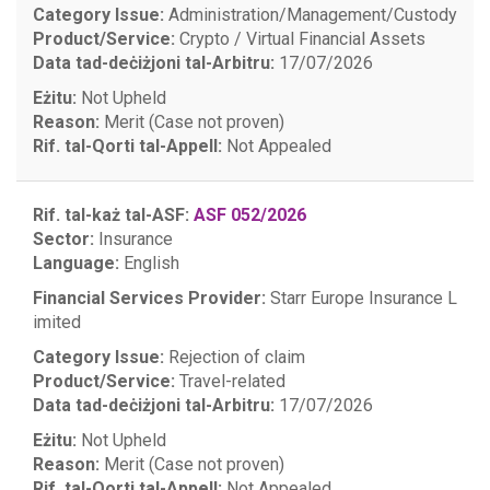
Category Issue:
Administration/Management/Custody
Product/Service:
Crypto / Virtual Financial Assets
Data tad-deċiżjoni tal-Arbitru:
17/07/2026
Eżitu:
Not Upheld
Reason:
Merit (Case not proven)
Rif. tal-Qorti tal-Appell:
Not Appealed
Rif. tal-każ tal-ASF:
ASF 052/2026
Sector:
Insurance
Language:
English
Financial Services Provider:
Starr Europe Insurance L
imited
Category Issue:
Rejection of claim
Product/Service:
Travel-related
Data tad-deċiżjoni tal-Arbitru:
17/07/2026
Eżitu:
Not Upheld
Reason:
Merit (Case not proven)
Rif. tal-Qorti tal-Appell:
Not Appealed