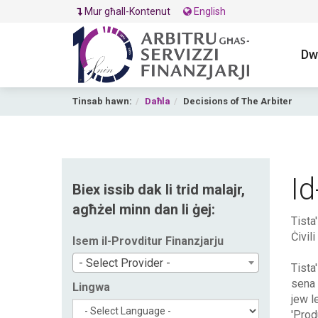
Mur għall-Kontenut
English
Dw
Tinsab hawn:
Daħla
Decisions of The Arbiter
Id
Biex issib dak li trid malajr,
agħżel minn dan li ġej:
Tista
Ċivili
Isem il-Provditur Finanzjarju
- Select Provider -
Tista'
sena 
Lingwa
jew le
'Prod