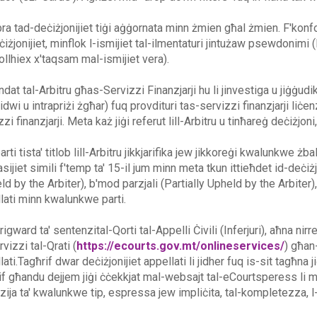
bra tad-deċiżjonijiet tiġi aġġornata minn żmien għal żmien. F'konfo
ċiżjonijiet, minflok l-ismijiet tal-ilmentaturi jintużaw psewdonimi (l
ollhiex x'taqsam mal-ismijiet vera).
ndat tal-Arbitru għas-Servizzi Finanzjarji hu li jinvestiga u jiġġudi
vidwi u intrapriżi żgħar) fuq provdituri tas-servizzi finanzjarji liċe
zi finanzjarji. Meta każ jiġi referut lill-Arbitru u tinħareġ deċiżjoni
arti tista' titlob lill-Arbitru jikkjarifika jew jikkoreġi kwalunkwe żba
sijiet simili f'temp ta' 15-il jum minn meta tkun ittieħdet id-deċiżj
d by the Arbiter), b'mod parzjali (Partially Upheld by the Arbiter), j
lati minn kwalunkwe parti.
rigward ta' sentenzital-Qorti tal-Appelli Ċivili (Inferjuri), aħna ni
vizzi tal-Qrati (
https://ecourts.gov.mt/onlineservices/
) għan-
lati.Tagħrif dwar deċiżjonijiet appellati li jidher fuq is-sit tagħna
if għandu dejjem jiġi ċċekkjat mal-websajt tal-eCourtsperess li
zija ta' kwalunkwe tip, espressa jew impliċita, tal-kompletezza, l-