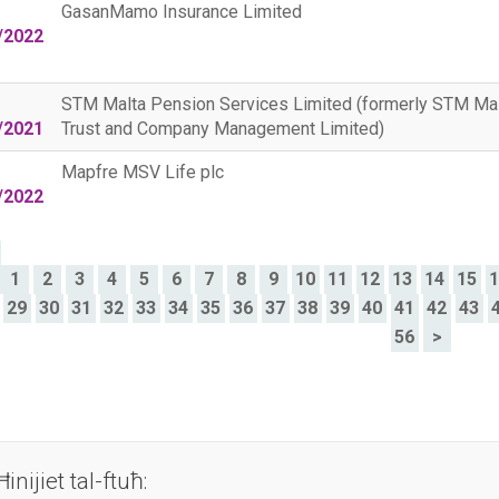
GasanMamo Insurance Limited
/2022
STM Malta Pension Services Limited (formerly STM Ma
/2021
Trust and Company Management Limited)
Mapfre MSV Life plc
/2022
>
1
2
3
4
5
6
7
8
9
10
11
12
13
14
15
29
30
31
32
33
34
35
36
37
38
39
40
41
42
43
56
>
Ħinijiet tal-ftuħ: