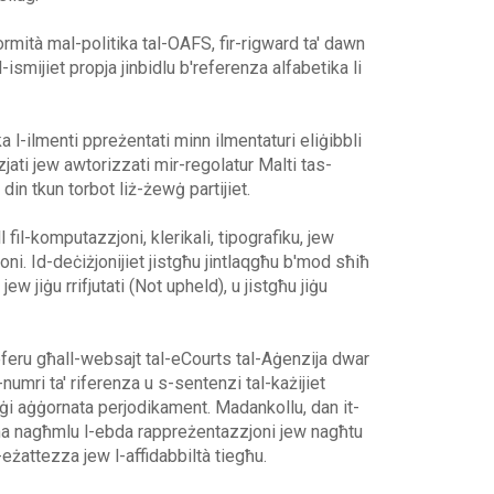
rmità mal-politika tal-OAFS, fir-rigward ta' dawn
-ismijiet propja jinbidlu b'referenza alfabetika li
ka l-ilmenti ppreżentati minn ilmentaturi eliġibbli
nzjati jew awtorizzati mir-regolatur Malti tas-
, din tkun torbot liż-żewġ partijiet.
ll fil-komputazzjoni, klerikali, tipografiku, jew
oni. Id-deċiżjonijiet jistgħu jintlaqgħu b'mod sħiħ
ew jiġu rrifjutati (Not upheld), u jistgħu jiġu
rreferu għall-websajt tal-eCourts tal-Aġenzija dwar
numri ta' riferenza u s-sentenzi tal-każijiet
 jiġi aġġornata perjodikament. Madankollu, dan it-
 ma nagħmlu l-ebda rappreżentazzjoni jew nagħtu
eżattezza jew l-affidabbiltà tiegħu.