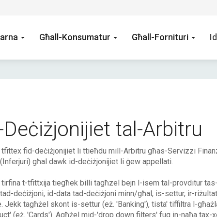
arna
Għall-Konsumatur
Għall-Fornituri
Id
-Deċiżjonijiet tal-Arbitru
' tfittex fid-deċiżjonijiet li ttieħdu mill-Arbitru għas-Servizzi Fina
 (Inferjuri) għal dawk id-deċiżjonijiet li ġew appellati.
 tirfina t-tfittxija tiegħek billi tagħzel bejn l-isem tal-provditur ta
tad-deċiżjoni, id-data tad-deċiżjoni minn/għal, is-settur, ir-riżulta
. Jekk tagħżel skont is-settur (eż. 'Banking'), tista' tiffiltra l-għa
uct' (eż. 'Cards'). Agħżel mid-'drop down filters' fuq in-naħa tax-x