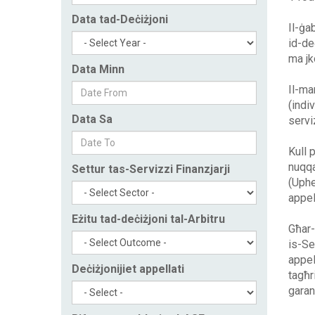
Data tad-Deċiżjoni
Il-ġa
id-de
ma jk
Data Minn
Il-ma
(indi
Data Sa
serviz
Kull p
nuqqa
Settur tas-Servizzi Finanzjarji
(Uphel
appel
Eżitu tad-deċiżjoni tal-Arbitru
Għar-
is-Ser
appel
Deċiżjonijiet appellati
tagħr
garan