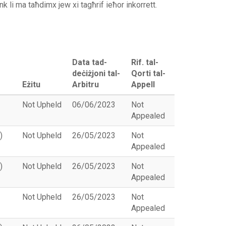
link li ma taħdimx jew xi tagħrif ieħor inkorrett.
Data tad-
Rif. tal-
deċiżjoni tal-
Qorti tal-
Eżitu
Arbitru
Appell
Not Upheld
06/06/2023
Not
Appealed
)
Not Upheld
26/05/2023
Not
Appealed
)
Not Upheld
26/05/2023
Not
Appealed
Not Upheld
26/05/2023
Not
Appealed