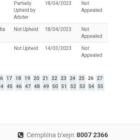
Partially
18/04/2023
Not
Upheld by
Appealed
Arbiter
lta
Not Upheld
18/04/2023
Not
Appealed
Not Upheld
14/03/2023
Not
Appealed
16
17
18
19
20
21
22
23
24
25
26
27
44
45
46
47
48
49
50
51
52
53
54
55
Cemplilna b'xejn:
8007 2366