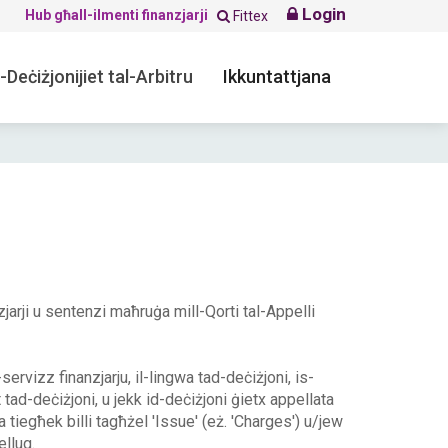
Login
Hub għall-ilmenti finanzjarji
Fittex
-Deċiżjonijiet tal-Arbitru
Ikkuntattjana
nzjarji u sentenzi maħruġa mill-Qorti tal-Appelli
s-servizz finanzjarju, il-lingwa tad-deċiżjoni, is-
t tad-deċiżjoni, u jekk id-deċiżjoni ġietx appellata
żla tiegħek billi tagħżel 'Issue' (eż. 'Charges') u/jew
ellug.