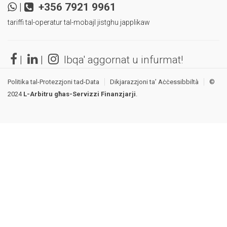
|
+356 7921 9961
tariffi tal-operatur tal-mobajl jistghu japplikaw
|
|
Ibqa' aggornat u infurmat!
Politika tal-Protezzjoni tad-Data
Dikjarazzjoni ta’ Aċċessibbiltà
©
2024
L-Arbitru għas-Servizzi Finanzjarji
.