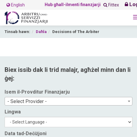
Log
Hub għall-ilmenti finanzjarji
English
Fittex
Tinsab hawn:
Daħla
Decisions of The Arbiter
Biex issib dak li trid malajr, agħżel minn dan li
ġej:
Isem il-Provditur Finanzjarju
- Select Provider -
Lingwa
Data tad-Deċiżjoni