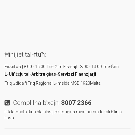
Ħinijiet tal-ftuħ:
Fix-xitwa | 8:00 - 15:00 Tne-Ġim
Fis-sajf | 8:00 - 13:00 Tne-Ġim
L-Uffiċċju tal-Arbitru
għas-Servizzi Finanzjarji
Triq Ġdida fi Triq Reġjonali
L-Imsida MSD 1920
Malta
Cemplilna b'xejn:
8007 2366
it-telefonata tkun bla hlas jekk torigina minn numru lokali b'linja
fissa