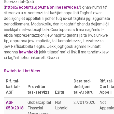
Servizzi tal-Qrati
(
https://ecourts.gov.mt/onlineservices/
) għan-numri ta'
riferenza u s-sentenzi tal-każijiet appellati.Tagħrif dwar
deċiżjonijiet appellati li jidher fuq is-sit tagħna jiġi aġġornata
perjodikament. Madankollu, dan it-tagħrif għandu dejjem jiġi
ċċekkjat mal-websajt tal-eCourtsperess li ma nagħmlu l-
ebda rappreżentazzjoni jew nagħtu garanzija ta' kwalunkwe
tip, espressa jew impliċita, tal-kompletezza, l-eżattezza
jew l-affidabbiltà tiegħu.
Jekk jogħġbok agħmel kuntatt
magħna
hawnhekk
jekk tiltaqa' ma' xi link li ma taħdimx jew
xi tagħrif ieħor inkorrett. Grazzi.
Switch to List View
Rif. tal-
Data tad-
Rif. tal-
każ tal-
Provditur
deċiżjoni
Qorti ta
ASF
tas-servizz
Eżitu
tal-Arbitru
Appell
ASF
GlobalCapital
Not
27/01/2020
Not
050/2018
Financial
Upheld
Appeal
Management