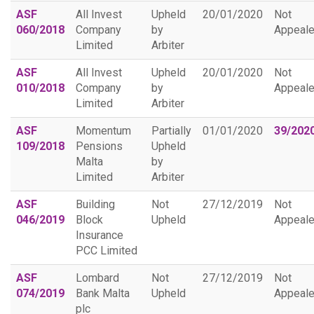
ASF
All Invest
Upheld
20/01/2020
Not
060/2018
Company
by
Appeal
Limited
Arbiter
ASF
All Invest
Upheld
20/01/2020
Not
010/2018
Company
by
Appeal
Limited
Arbiter
ASF
Momentum
Partially
01/01/2020
39/202
109/2018
Pensions
Upheld
Malta
by
Limited
Arbiter
ASF
Building
Not
27/12/2019
Not
046/2019
Block
Upheld
Appeal
Insurance
PCC Limited
ASF
Lombard
Not
27/12/2019
Not
074/2019
Bank Malta
Upheld
Appeal
plc