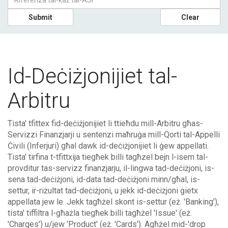
Submit
Clear
Id-Deċiżjonijiet tal-
Arbitru
Tista' tfittex fid-deċiżjonijiet li ttieħdu mill-Arbitru għas-
Servizzi Finanzjarji u sentenzi maħruġa mill-Qorti tal-Appelli
Ċivili (Inferjuri) għal dawk id-deċiżjonijiet li ġew appellati.
Tista' tirfina t-tfittxija tiegħek billi tagħzel bejn l-isem tal-
provditur tas-servizz finanzjarju, il-lingwa tad-deċiżjoni, is-
sena tad-deċiżjoni, id-data tad-deċiżjoni minn/għal, is-
settur, ir-riżultat tad-deċiżjoni, u jekk id-deċiżjoni ġietx
appellata jew le. Jekk tagħżel skont is-settur (eż. 'Banking'),
tista' tiffiltra l-għażla tiegħek billi tagħżel 'Issue' (eż.
'Charges') u/jew 'Product' (eż. 'Cards'). Agħżel mid-'drop