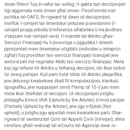
down filters' fuq in-naħa tax-xellug.
Il-ġabra tad-deċiżjonijiet
tiġi aġġornata minn żmien għal żmien. F'konformità mal-
politika tal-OAFS, fir-rigward ta' dawn id-deċiżjonijiet,
minflok l-ismijiet tal-ilmentaturi jintużaw psewdonimi (l-
ismijiet propja jinbidlu b'referenza alfabetika li ma jkollhiex
x'taqsam mal-ismijiet vera).
Il-mandat tal-Arbitru għas-
Servizzi Finanzjarji hu li jinvestiga u jiġġudika l-ilmenti
ppreżentati minn ilmentaturi eliġibbli (individwi u intrapriżi
żgħar) fuq provdituri tas-servizzi finanzjarji liċenzjati jew
awtorizzati mir-regolatur Malti tas-servizzi finanzjarji. Meta
każ jiġi referut lill-Arbitru u tinħareġ deċiżjoni, din tkun torbot
liż-żewġ partijiet.
Kull parti tista' titlob lill-Arbitru jikkjarifika
jew jikkoreġi kwalunkwe żball fil-komputazzjoni, klerikali,
tipografiku, jew nuqqasijiet simili f'temp ta' 15-il jum minn
meta tkun ittieħdet id-deċiżjoni. Id-deċiżjonijiet jistgħu
jintlaqgħu b'mod sħiħ (Upheld by the Arbiter), b'mod parzjali
(Partially Upheld by the Arbiter), jew jiġu rrifjutati (Not
upheld), u jistgħu jiġu appellati minn kwalunkwe parti.
Għar-
rigward ta' sentenzital-Qorti tal-Appelli Ċivili (Inferjuri), aħna
nirreferu għall-websajt tal-eCourts tal-Aġenzija dwar is-